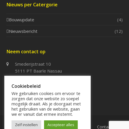
Nieuws per Catergorie
Bouwupdate
(4)
Nieuwsbericht
(12)
Neem contact op
Smederijstraat 10
5111 PT Baarle Nassau
013 – 5076114
Cookiebeleid
013 – 5076115
We gebruiken cookies om ervoor te
zorgen dat onze website zo soepel
info@systeembouwspj.nl
mogelijk draait. Als je doorgaat met
het gebruiken van de website, gaan
we er vanuit dat ermee instemt.
Zelf instellen
Accepteer alles
Home
Over SPJ
Werkzaamheden
Contact