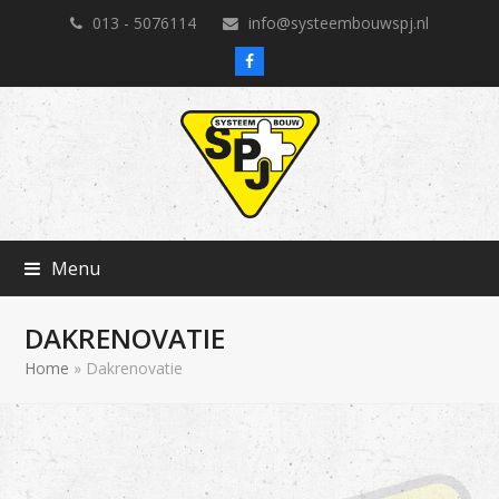
013 - 5076114
info@systeembouwspj.nl
Facebook
Menu
DAKRENOVATIE
Home
»
Dakrenovatie