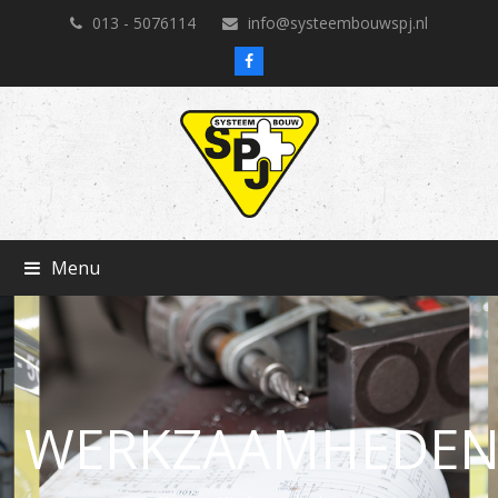
013 - 5076114
info@systeembouwspj.nl
Facebook
Menu
WERKZAAMHEDE