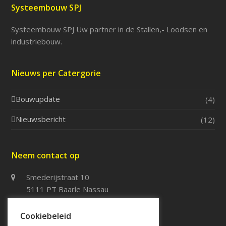
Systeembouw SPJ
Systeembouw SPJ Uw partner in de Stallen,- Loodsen en
industriebouw.
Nieuws per Catergorie
Bouwupdate
(4)
Nieuwsbericht
(12)
Neem contact op
Smederijstraat 10
5111 PT Baarle Nassau
013 – 5076114
Cookiebeleid
013 – 5076115