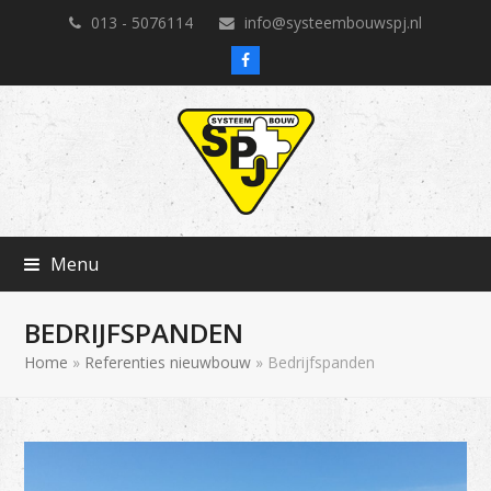
013 - 5076114
info@systeembouwspj.nl
Facebook
Menu
BEDRIJFSPANDEN
Home
»
Referenties nieuwbouw
»
Bedrijfspanden