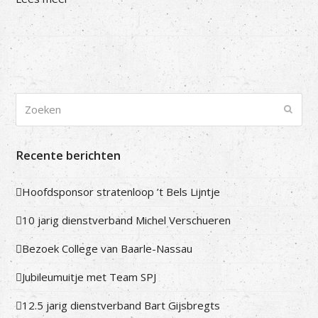
Zoeken
Verze
Recente berichten
Hoofdsponsor stratenloop ’t Bels Lijntje
10 jarig dienstverband Michel Verschueren
Bezoek College van Baarle-Nassau
Jubileumuitje met Team SPJ
12.5 jarig dienstverband Bart Gijsbregts