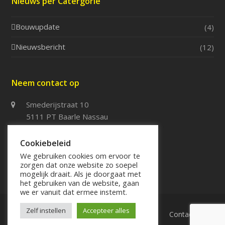
Nieuws per Catergorie
Bouwupdate
(4)
Nieuwsbericht
(12)
Neem contact op
Smederijstraat 10
5111 PT Baarle Nassau
013 – 5076114
Cookiebeleid
013 – 5076115
We gebruiken cookies om ervoor te
zorgen dat onze website zo soepel
info@systeembouwspj.nl
mogelijk draait. Als je doorgaat met
het gebruiken van de website, gaan
we er vanuit dat ermee instemt.
Zelf instellen
Accepteer alles
Home
Over SPJ
Werkzaamheden
Contact