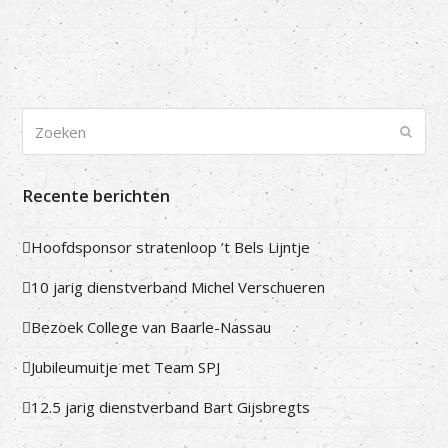
Zoeken
Verze
Recente berichten
Hoofdsponsor stratenloop ’t Bels Lijntje
10 jarig dienstverband Michel Verschueren
Bezoek College van Baarle-Nassau
Jubileumuitje met Team SPJ
12.5 jarig dienstverband Bart Gijsbregts