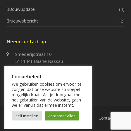
Bouwupdate
(4)
Nieuwsbericht
(12)
Neem contact op
Smederijstraat 10
5111 PT Baarle Nassau
013 – 5076114
Cookiebeleid
013 – 5076115
We gebruiken cookies om ervoor te
zorgen dat onze website zo soepel
info@systeembouwspj.nl
mogelijk draait. Als je doorgaat met
het gebruiken van de website, gaan
we er vanuit dat ermee instemt.
Zelf instellen
Accepteer alles
Home
Over SPJ
Werkzaamheden
Contact
Vacatures