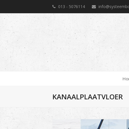
013 - 5076114
info@systeembo
Ho
KANAALPLAATVLOER