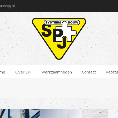
uwspj.nl
me
Over SPJ
Werkzaamheden
Contact
Vacatu