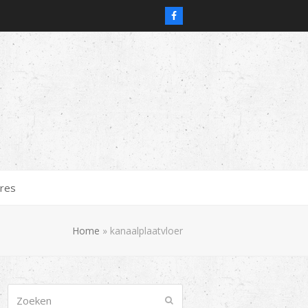
Facebook
res
Home
»
kanaalplaatvloer
Zoeken
Verzenden