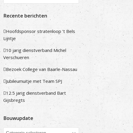
Recente berichten
Hoofdsponsor stratenloop ’t Bels
Lijntje
10 jarig dienstverband Michel
Verschueren
Bezoek College van Baarle-Nassau
Jubileumuitje met Team SPJ
12.5 jarig dienstverband Bart
Gijsbregts
Bouwupdate
Bouwupdate